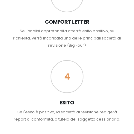
COMFORT LETTER
Se l’analisi approfondita otterrà esito positivo, su
richiesta, verrà incaricata una delle principali società di
revisione (Big Four)
4
ESITO
Se l'esito è positivo, la società di revisione redigerà
report di conformità, a tutela del soggetto cessionario.