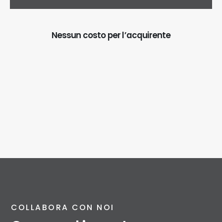
Nessun costo per l’acquirente
COLLABORA CON NOI