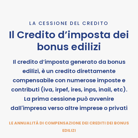
LA CESSIONE DEL CREDITO
Il Credito d’imposta dei
bonus edilizi
Il credito d’imposta generato da bonus
edilizi, è un credito direttamente
compensabile con numerose imposte e
contributi (iva, irpef, ires, inps, inail, etc).
La prima cessione può avvenire
dall'impresa verso altre imprese o privati
LE ANNUALITÁ DI COMPENSAZIONE
DEI CREDITI DEI BONUS
EDILIZI