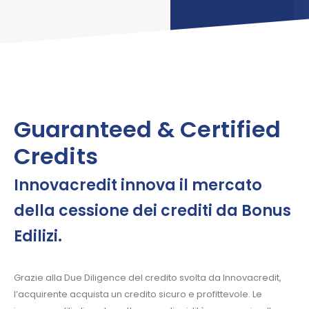
Guaranteed & Certified
Credits
Innovacredit innova il mercato
della cessione dei crediti da Bonus
Edilizi.
Grazie alla Due Diligence del credito svolta da Innovacredit,
l’acquirente acquista un credito sicuro e profittevole. Le