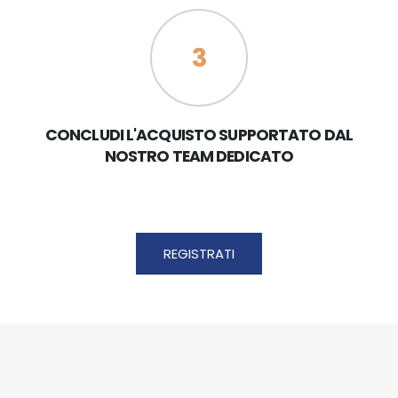
3
CONCLUDI L'ACQUISTO SUPPORTATO DAL
NOSTRO TEAM DEDICATO
REGISTRATI