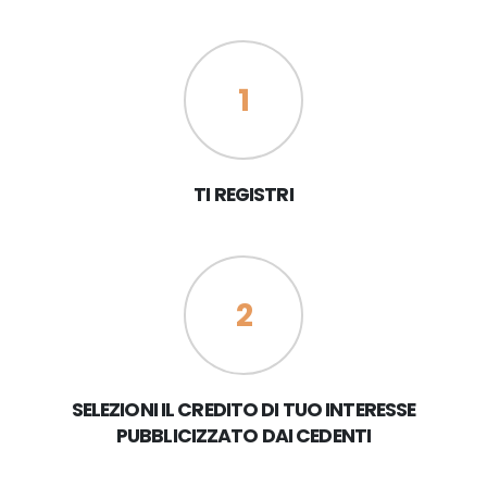
1
TI REGISTRI
2
SELEZIONI IL CREDITO DI TUO INTERESSE
PUBBLICIZZATO DAI CEDENTI