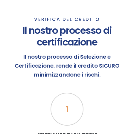
VERIFICA DEL CREDITO
Il nostro processo di
certificazione
Il nostro processo di Selezione e
Certificazione, rende il credito SICURO
minimizzandone i rischi.
1