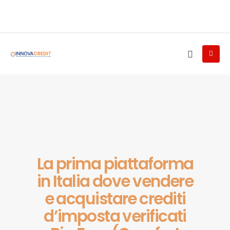
La prima piattaforma
in Italia dove vendere
e acquistare crediti
d’imposta verificati