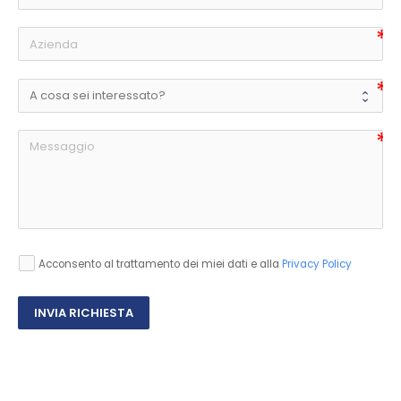
Acconsento al trattamento dei miei dati e alla
Privacy Policy
INVIA RICHIESTA