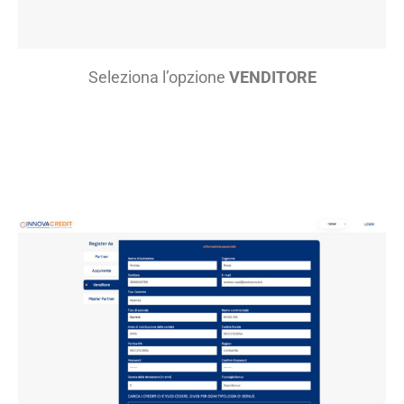
Seleziona l’opzione
VENDITORE