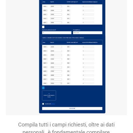
Compila tutti i campi richiesti, oltre ai dati
personali,
è fondamentale compilare