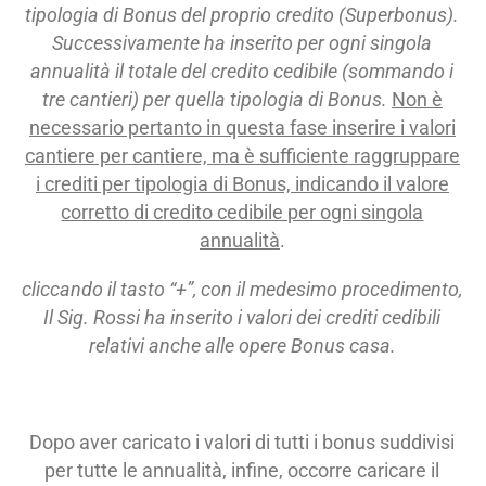
tipologia di Bonus del proprio credito (Superbonus).
Successivamente ha inserito per ogni singola
annualità il totale
del credito cedibile (sommando i
tre cantieri) per quella tipologia di Bonus.
Non è
necessario pertanto in questa fase inserire i valori
cantiere per cantiere, ma è sufficiente raggruppare
i crediti per tipologia di Bonus, indicando il valore
corretto di credito cedibile per ogni singola
annualità
.
cliccando il tasto “+”, con il medesimo procedimento,
Il Sig. Rossi ha inserito i valori dei crediti cedibili
relativi anche alle opere Bonus casa.
Dopo aver caricato i valori di tutti i bonus suddivisi
per tutte le annualità, infine, occorre caricare il