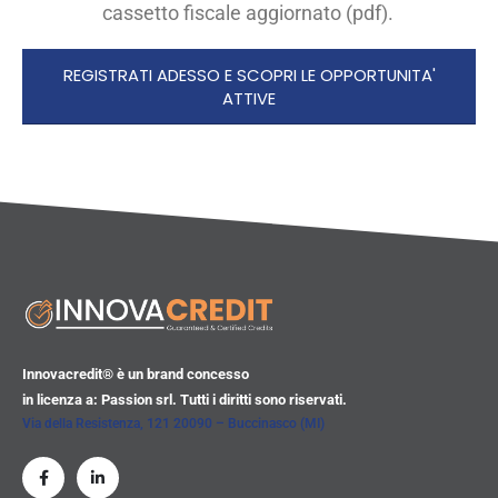
cassetto fiscale aggiornato (pdf).
REGISTRATI ADESSO E SCOPRI LE OPPORTUNITA'
ATTIVE
Innovacredit® è un brand concesso
in licenza a: Passion srl. Tutti i diritti sono riservati.
Via della Resistenza, 121 20090 – Buccinasco (MI)