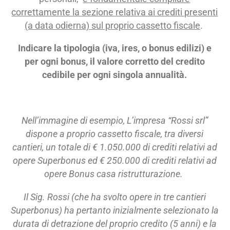
correttamente la sezione relativa ai crediti presenti
(a data odierna) sul proprio cassetto fiscale
.
I
ndicare la tipologia (iva, ires, o bonus edilizi) e
per ogni bonus, il valore corretto del credito
cedibile per ogni singola annualità.
Nell’immagine di esempio, L’impresa “Rossi srl”
dispone a proprio cassetto fiscale, tra diversi
cantieri, un totale di € 1.050.000 di
crediti relativi ad
opere Superbonus ed € 250.000 di crediti relativi ad
opere Bonus casa ristrutturazione.
Il Sig. Rossi (che ha svolto opere in tre cantieri
Superbonus) ha pertanto inizialmente selezionato la
durata di detrazione del proprio credito (5 anni) e la